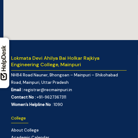
Lokmata Devi Ahilya Bai Holkar Rajkiya
Engineering College, Mainpuri
NH84 Road Nauner, Bhongoan – Mainpuri – Shikohabad
Road, Mainpuri, Uttar Pradesh
Email :
registrar@recmainpuri.in
Contact No :
+91-9627367311
Women’s Helpline No
: 1090
College
About College
Academic Calendar