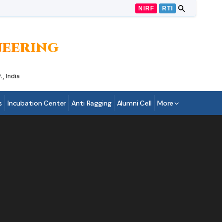
NIRF
RTI
INEERING
, India
s
Incubation Center
Anti Ragging
Alumni Cell
More