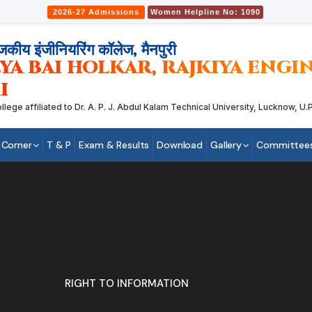
2026-27 Admissions
Women Helpline No: 1090
जकीय इंजीनियरिंग कॉलेज, मैनपुरी
YA BAI HOLKAR, RAJKIYA ENG
I
 affiliated to Dr. A. P. J. Abdul Kalam Technical University, Lucknow, U.P.
 Corner
T & P
Exam & Results
Download
Gallery
Committee
RIGHT TO INFORMATION