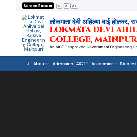
Skip
Screen Reader
A+
A
A-
to
content
लोकमाता देवी अहिल्या बाई होल्कर, रा
LOKMATA DEVI AHIL
COLLEGE, MAINPUR
An AICTE approved Government Engineering College
About
Admission
AICTE
Academics
Student