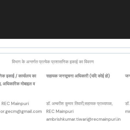
विभाग के अन्तर्गत प्रत्येक प्रशासनिक इकाई का विवरण
िक इकाई / कार्यालय का
सहायक जनसूचना अधिकारी (यदि कोई हो)
जन
ा, अधिकारिक मोबाइल व
, REC Mainpuri
डॉ. अम्बरीश कुमार तिवारी,सहायक प्राध्यापक,
डॉ.
tor.gecm@gmail.com
REC Mainpuri
mn
ambrishkumar.tiwari@recmainpuri.in