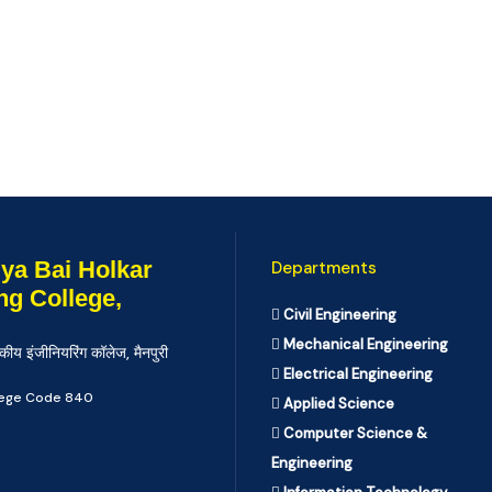
ya Bai Holkar
Departments
ng College,
Civil Engineering
Mechanical Engineering
कीय इंजीनियरिंग कॉलेज, मैनपुरी
Electrical Engineering
llege Code 840
Applied Science
Computer Science &
Engineering