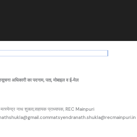
सूचना अधिकारी का पदनाम, पता, मोबाइल व ई‑मेल
 मत्स्येन्द्र नाथ शुक्ला,सहायक प्राध्यापक, REC Mainpuri
athshukla@gmail.commatsyendranath.shukla@recmainpuri.in