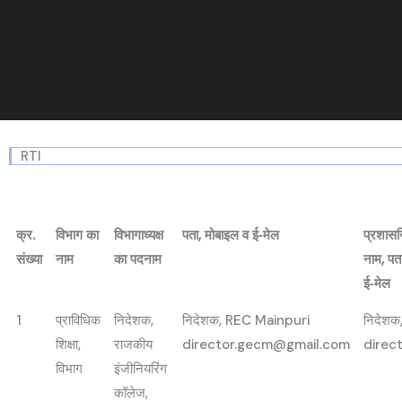
RTI
क्र.
विभाग का
विभागाध्यक्ष
पता, मोबाइल व ई‑मेल
प्रशासन
संख्या
नाम
का पदनाम
नाम, पत
ई‑मेल
1
प्राविधिक
निदेशक,
निदेशक, REC Mainpuri
निदेशक
शिक्षा,
राजकीय
director.gecm@gmail.com
direc
विभाग
इंजीनियरिंग
कॉलेज,